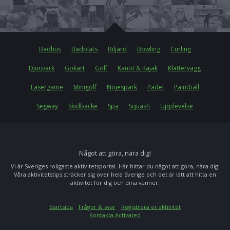
Badhus
Badplats
Biljard
Bowling
Curling
Djurpark
Gokart
Golf
Kanot & Kajak
Klättervägg
Lasergame
Minigolf
Nöjespark
Padel
Paintball
Segway
Skidbacke
Spa
Squash
Upplevelse
Något att göra, nära dig!
Vi är Sveriges roligaste aktivitetsportal. Här hittar du något att göra, nära dig!
Våra aktivitetstips sträcker sig över hela Sverige och det är lätt att hitta en
aktivitet för dig och dina vänner.
Startsida
Frågor & svar
Registrera er aktivitet
Kontakta Activated