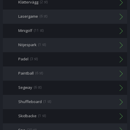
Klättervägg
(2 st)
Lasergame
(6 st)
Minigolf
(11 st)
Nöjespark
(1 st)
Padel
(3 st)
Paintball
(6 st)
Segway
(6 st)
Shuffleboard
(1 st)
Skidbacke
(1 st)
(20 st)