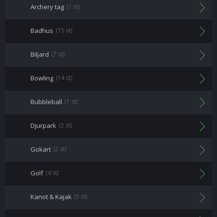
Archery tag
(1 st)
Badhus
(15 st)
Biljard
(7 st)
Bowling
(14 st)
Bubbleball
(1 st)
Djurpark
(2 st)
Gokart
(2 st)
Golf
(4 st)
Kanot & Kajak
(5 st)