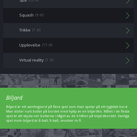
Spa
Squash
(6 st)
Trikke
(1 st)
Upplevelse
(15 st)
Virtual reality
(1 st)
Biljard
Biljard är ett samlingsord på flera spel som man spelar på ett tygklätt bord.
Man stöter runt bollar på bordet med hjälp av en biljardkö. Målet i de flesta
spel är att skjuta ner bollarna i något av de 6 hålen på biljardbordet. Vanliga
spel inom biljard är 8-ball, 9-ball, snooker m.fl.