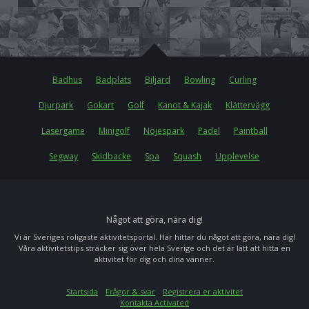
Badhus
Badplats
Biljard
Bowling
Curling
Djurpark
Gokart
Golf
Kanot & Kajak
Klättervägg
Lasergame
Minigolf
Nöjespark
Padel
Paintball
Segway
Skidbacke
Spa
Squash
Upplevelse
Något att göra, nära dig!
Vi är Sveriges roligaste aktivitetsportal. Här hittar du något att göra, nära dig!
Våra aktivitetstips sträcker sig över hela Sverige och det är lätt att hitta en
aktivitet för dig och dina vänner.
Startsida
Frågor & svar
Registrera er aktivitet
Kontakta Activated