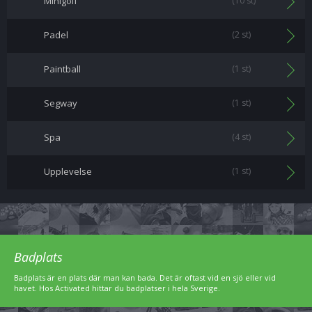
Minigolf
(10 st)
Padel
(2 st)
Paintball
(1 st)
Segway
(1 st)
Spa
(4 st)
Upplevelse
(1 st)
Badplats
Badplats är en plats där man kan bada. Det är oftast vid en sjö eller vid
havet. Hos Activated hittar du badplatser i hela Sverige.