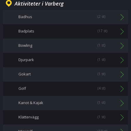
Aktiviteter i Varberg
Badhus
(2 st)
Badplats
(17 st)
Bowling
(1 st)
Djurpark
(1 st)
Gokart
(1 st)
Golf
(4 st)
Kanot & Kajak
(1 st)
Klättervägg
(1 st)