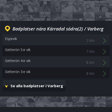
Badplatser nära Kärradal södra(2) / Varberg
Espevik
2 km
Getterön 5:e vik
7 km
Getterön 4:e vik
8 km
Getterön 3:e vik
8 km
Se alla badplatser i Varberg