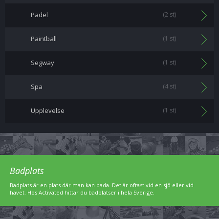
Padel
(2 st)
Paintball
(1 st)
Segway
(1 st)
Spa
(4 st)
Upplevelse
(1 st)
Badplats
Badplats är en plats där man kan bada. Det är oftast vid en sjö eller vid
havet. Hos Activated hittar du badplatser i hela Sverige.