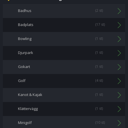
Badhus
(2 st)
Badplats
(17 st)
Bowling
(1 st)
Djurpark
(1 st)
Gokart
(1 st)
Golf
(4 st)
Kanot & Kajak
(1 st)
Klättervägg
(1 st)
Minigolf
(10 st)