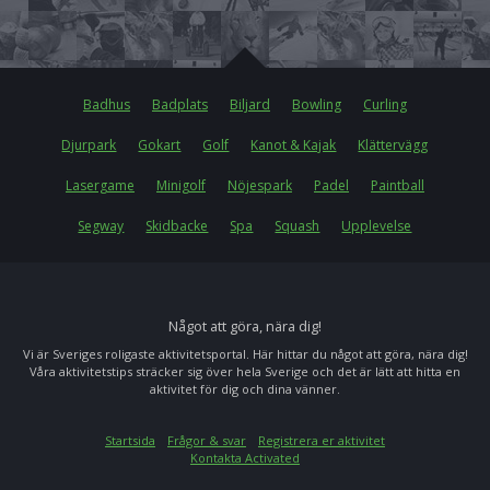
Badhus
Badplats
Biljard
Bowling
Curling
Djurpark
Gokart
Golf
Kanot & Kajak
Klättervägg
Lasergame
Minigolf
Nöjespark
Padel
Paintball
Segway
Skidbacke
Spa
Squash
Upplevelse
Något att göra, nära dig!
Vi är Sveriges roligaste aktivitetsportal. Här hittar du något att göra, nära dig!
Våra aktivitetstips sträcker sig över hela Sverige och det är lätt att hitta en
aktivitet för dig och dina vänner.
Startsida
Frågor & svar
Registrera er aktivitet
Kontakta Activated