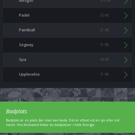
Minigolf
(10 st)
Padel
(2 st)
Paintball
(1 st)
Segway
(1 st)
Spa
(4 st)
Upplevelse
(1 st)
Badplats
Badplats är en plats där man kan bada. Det är oftast vid en sjö eller vid
havet. Hos Activated hittar du badplatser i hela Sverige.