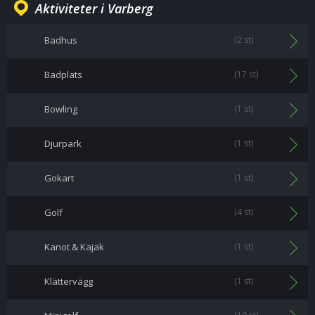
Aktiviteter i Varberg
Badhus
(2 st)
Badplats
(17 st)
Bowling
(1 st)
Djurpark
(1 st)
Gokart
(1 st)
Golf
(4 st)
Kanot & Kajak
(1 st)
Klättervägg
(1 st)