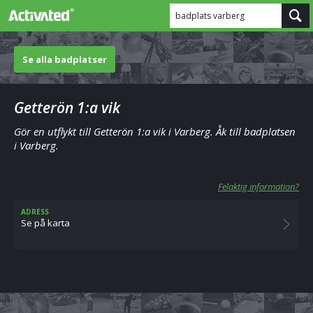
badplats varberg
Se alla badplatser
Getterön 1:a vik
Gör en utflykt till Getterön 1:a vik i Varberg. Åk till badplatsen
i Varberg.
Felaktig information?
ADRESS
Se på karta