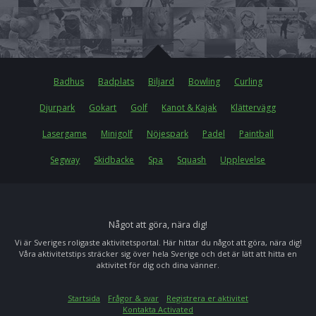
Badhus
Badplats
Biljard
Bowling
Curling
Djurpark
Gokart
Golf
Kanot & Kajak
Klättervägg
Lasergame
Minigolf
Nöjespark
Padel
Paintball
Segway
Skidbacke
Spa
Squash
Upplevelse
Något att göra, nära dig!
Vi är Sveriges roligaste aktivitetsportal. Här hittar du något att göra, nära dig!
Våra aktivitetstips sträcker sig över hela Sverige och det är lätt att hitta en
aktivitet för dig och dina vänner.
Startsida
Frågor & svar
Registrera er aktivitet
Kontakta Activated