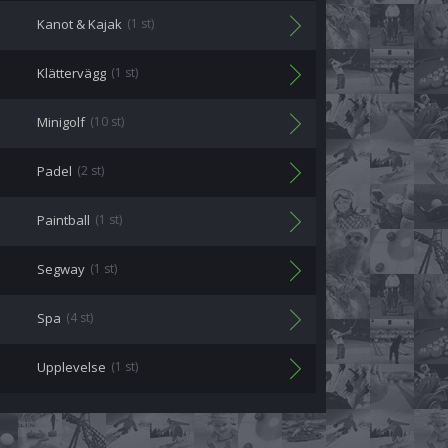
Kanot & Kajak
(1 st)
Klättervägg
(1 st)
Minigolf
(10 st)
Padel
(2 st)
Paintball
(1 st)
Segway
(1 st)
Spa
(4 st)
Upplevelse
(1 st)