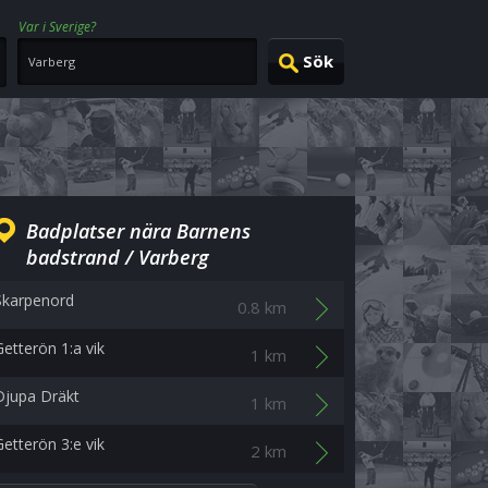
Var i Sverige?
Badplatser nära Barnens
badstrand / Varberg
Skarpenord
0.8 km
Getterön 1:a vik
1 km
Djupa Dräkt
1 km
Getterön 3:e vik
2 km