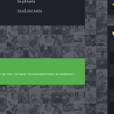
Se på karta
Se på stor karta
 sjö eller vid havet. Hos Activated hittar du badplatser i