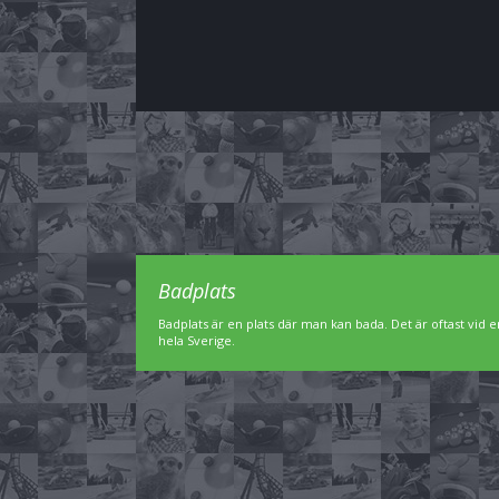
Badplats
Badplats är en plats där man kan bada. Det är oftast vid en
hela Sverige.