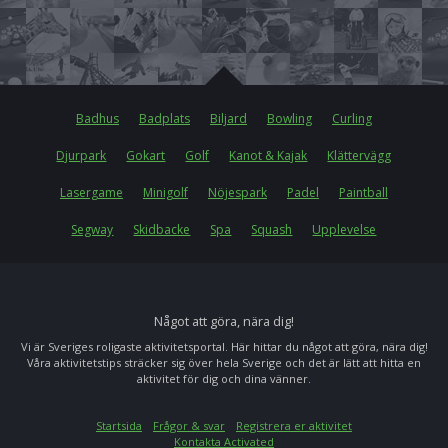
Badhus
Badplats
Biljard
Bowling
Curling
Djurpark
Gokart
Golf
Kanot & Kajak
Klättervägg
Lasergame
Minigolf
Nöjespark
Padel
Paintball
Segway
Skidbacke
Spa
Squash
Upplevelse
Något att göra, nära dig!
Vi är Sveriges roligaste aktivitetsportal. Här hittar du något att göra, nära dig!
Våra aktivitetstips sträcker sig över hela Sverige och det är lätt att hitta en
aktivitet för dig och dina vänner.
Startsida
Frågor & svar
Registrera er aktivitet
Kontakta Activated