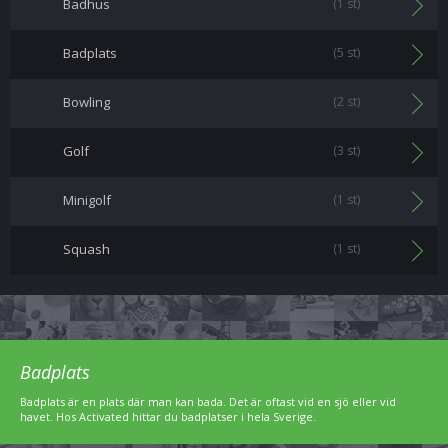
Badhus
(1 st)
Badplats
(5 st)
Bowling
(2 st)
Golf
(3 st)
Minigolf
(1 st)
Squash
(1 st)
Badplats
Badplats är en plats där man kan bada. Det är oftast vid en sjö eller vid
havet. Hos Activated hittar du badplatser i hela Sverige.