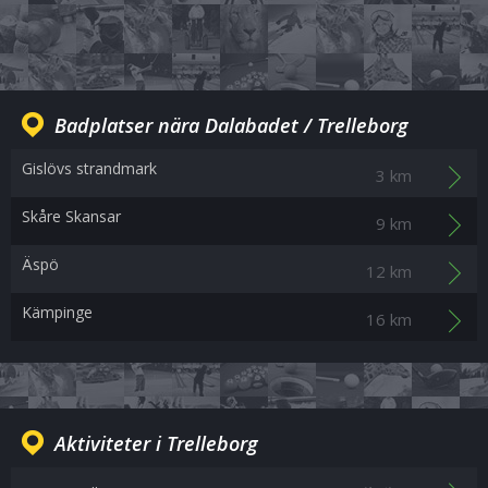
Badplatser nära Dalabadet / Trelleborg
Gislövs strandmark
3 km
Skåre Skansar
9 km
Äspö
12 km
Kämpinge
16 km
Aktiviteter i Trelleborg