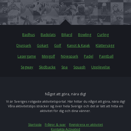
Badhus
Badplats
Biljard
Bowling
Curling
Djurpark
Gokart
Golf
Kanot & Kajak
Klättervägg
Lasergame
Minigolf
Nöjespark
Padel
Paintball
Segway
Skidbacke
Spa
Squash
Upplevelse
Något att göra, nära dig!
Vi är Sveriges roligaste aktivitetsportal. Här hittar du något att göra, nära dig!
Våra aktivitetstips sträcker sig över hela Sverige och det är lätt att hitta en
aktivitet för dig och dina vänner.
Startsida
Frågor & svar
Registrera er aktivitet
Kontakta Activated