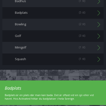
Badhus
(1 st)
Badplats
(5 st)
Bowling
(2 st)
Golf
(3 st)
Minigolf
(1 st)
Squash
(1 st)
Badplats
Badplats är en plats där man kan bada. Det är oftast vid en sjö eller vid
havet. Hos Activated hittar du badplatser i hela Sverige.