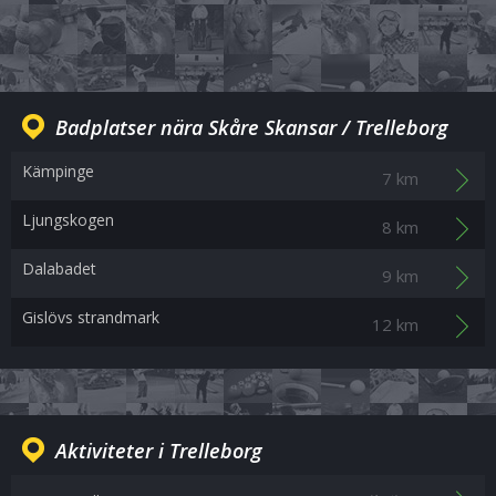
Badplatser nära Skåre Skansar / Trelleborg
Kämpinge
7 km
Ljungskogen
8 km
Dalabadet
9 km
Gislövs strandmark
12 km
Aktiviteter i Trelleborg