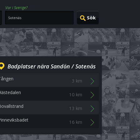
Var i Sverige?
Badplatser nära Sandön / Sotenäs
Tången
3 km
Hästedalen
10 km
Bovallstrand
13 km
Pinneviksbadet
16 km