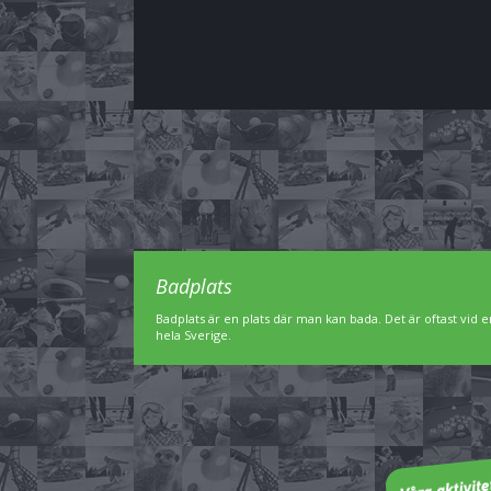
Badplats
Badplats är en plats där man kan bada. Det är oftast vid en
hela Sverige.