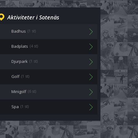
Aktiviteter i Sotenäs
Badhus
(1 st)
Badplats
(4 st)
Djurpark
(1 st)
Golf
(1 st)
Minigolf
(6 st)
Spa
(1 st)