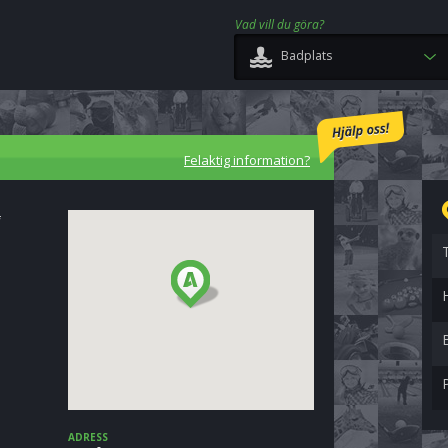
Vad vill du göra?
Badplats
Felaktig information?
i
ADRESS