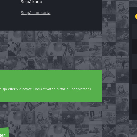
Se på karta
Se på stor karta
 sjö eller vid havet. Hos Activated hittar du badplatser i