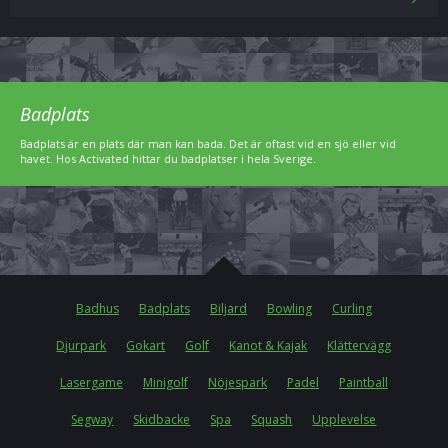
Badplats
Badplats är en plats där man kan bada. Det är oftast vid en sjö eller vid
havet. Hos Activated hittar du badplatser i hela Sverige.
Badhus
Badplats
Biljard
Bowling
Curling
Djurpark
Gokart
Golf
Kanot & Kajak
Klättervägg
Lasergame
Minigolf
Nöjespark
Padel
Paintball
Segway
Skidbacke
Spa
Squash
Upplevelse