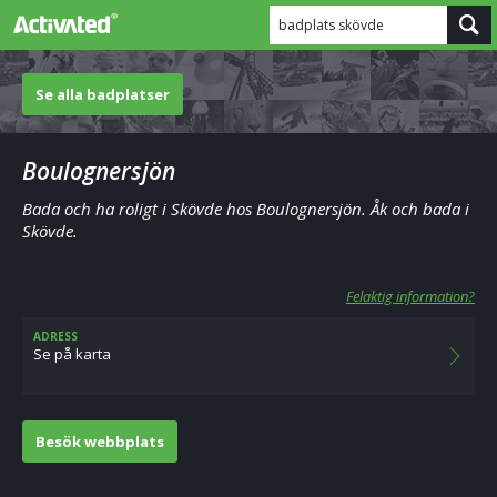
badplats skövde
Se alla badplatser
Boulognersjön
Bada och ha roligt i Skövde hos Boulognersjön. Åk och bada i
Skövde.
Felaktig information?
ADRESS
Se på karta
Besök webbplats