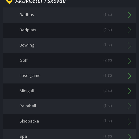
Aktiviteter i Skövde
Badhus
(1 st)
Badplats
(2 st)
Bowling
(1 st)
Golf
(2 st)
Lasergame
(1 st)
Minigolf
(2 st)
Paintball
(1 st)
Skidbacke
(1 st)
Spa
(1 st)