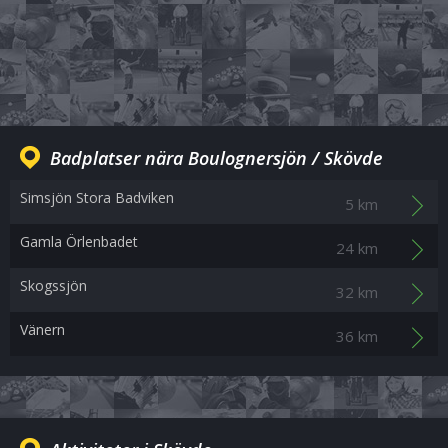
Badplatser nära Boulognersjön / Skövde
Simsjön Stora Badviken
5 km
Gamla Örlenbadet
24 km
Skogssjön
32 km
Vänern
36 km