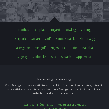
Badhus
Badplats
Biljard
Bowling
Curling
Djurpark
Gokart
Golf
Kanot & Kajak
Klättervägg
Lasergame
Minigolf
Nöjespark
Padel
Paintball
Segway
Skidbacke
Spa
Squash
Upplevelse
Något att göra, nära dig!
Vi är Sveriges roligaste aktivitetsportal. Här hittar du något att göra, nära dig!
Våra aktivitetstips sträcker sig över hela Sverige och det är lätt att hitta en
aktivitet för dig och dina vänner.
Startsida
Frågor & svar
Registrera er aktivitet
Kontakta Activated