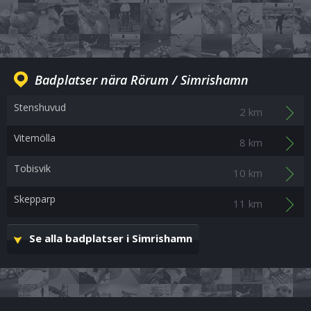
Badplatser nära Rörum / Simrishamn
Stenshuvud
2 km
Vitemölla
8 km
Tobisvik
10 km
Skepparp
11 km
Se alla badplatser i Simrishamn