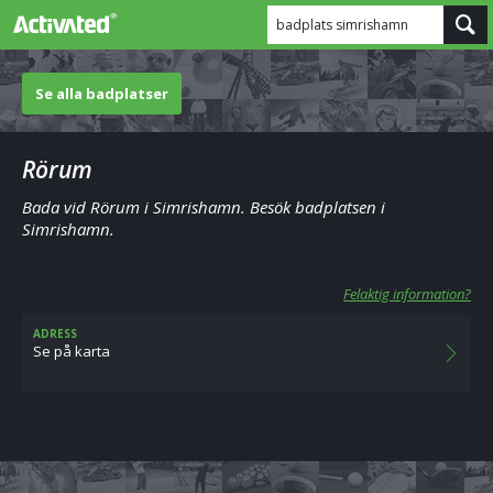
badplats simrishamn
Se alla badplatser
Rörum
Bada vid Rörum i Simrishamn. Besök badplatsen i
Simrishamn.
Felaktig information?
ADRESS
Se på karta