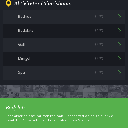
Aktiviteter i Simrishamn
Badhus
(1 st)
Badplats
(7 st)
Golf
(2 st)
Minigolf
(2 st)
Spa
(1 st)
Badplats
Badplats är en plats där man kan bada. Det är oftast vid en sjö eller vid
havet. Hos Activated hittar du badplatser i hela Sverige.