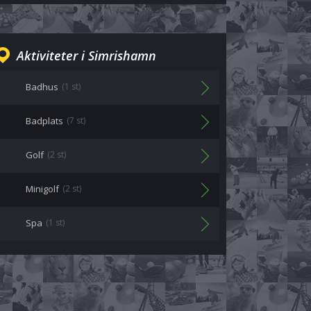
Aktiviteter i Simrishamn
Badhus
(1 st)
Badplats
(7 st)
Golf
(2 st)
Minigolf
(2 st)
Spa
(1 st)