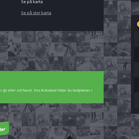
Se på karta
Se på stor karta
 sjö eller vid havet. Hos Activated hittar du badplatser i