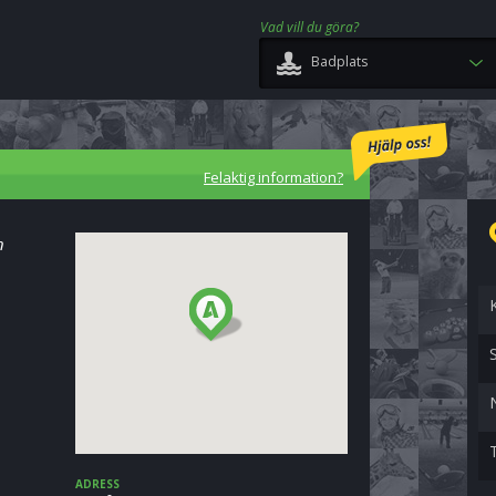
Vad vill du göra?
Badplats
Felaktig information?
n
ADRESS