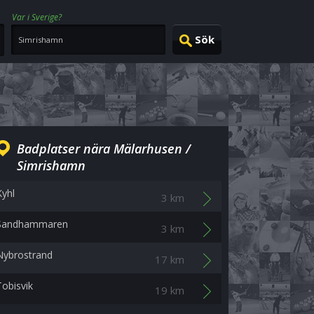
Var i Sverige?
Badplatser nära Mälarhusen /
Simrishamn
Kyhl
3 km
Sandhammaren
3 km
Nybrostrand
17 km
Tobisvik
19 km