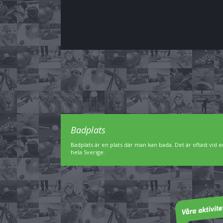
Badplats
Badplats är en plats där man kan bada. Det är oftast vid en
hela Sverige.