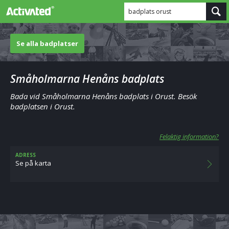
badplats orust
Se alla badplatser
Småholmarna Henåns badplats
Bada vid Småholmarna Henåns badplats i Orust. Besök
badplatsen i Orust.
Felaktig information?
ADRESS
Se på karta