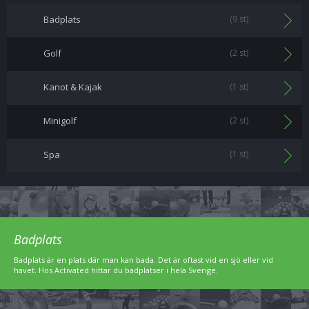
Badplats
(9 st)
Golf
(2 st)
Kanot & Kajak
(1 st)
Minigolf
(2 st)
Spa
(1 st)
Badplats
Badplats är en plats där man kan bada. Det är oftast vid en sjö eller vid
havet. Hos Activated hittar du badplatser i hela Sverige.