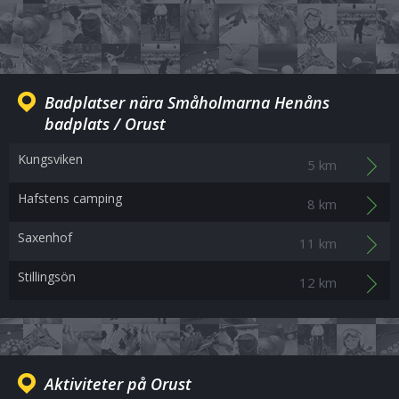
Badplatser nära Småholmarna Henåns
badplats / Orust
Kungsviken
5 km
Hafstens camping
8 km
Saxenhof
11 km
Stillingsön
12 km
Aktiviteter på Orust