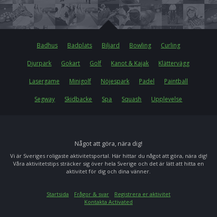
Badhus
Badplats
Biljard
Bowling
Curling
Djurpark
Gokart
Golf
Kanot & Kajak
Klättervägg
Lasergame
Minigolf
Nöjespark
Padel
Paintball
Segway
Skidbacke
Spa
Squash
Upplevelse
Något att göra, nära dig!
Vi är Sveriges roligaste aktivitetsportal. Här hittar du något att göra, nära dig!
Våra aktivitetstips sträcker sig över hela Sverige och det är lätt att hitta en
aktivitet för dig och dina vänner.
Startsida
Frågor & svar
Registrera er aktivitet
Kontakta Activated