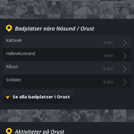
Badplatser nära Nösund / Orust
Kattevik
4 km
Hälleviksstrand
4 km
Råssö
8 km
Sörkilen
9 km
Se alla badplatser i Orust
Aktiviteter på Orust