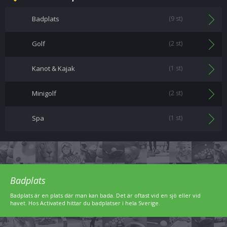
Badplats
(9 st)
Golf
(2 st)
Kanot & Kajak
(1 st)
Minigolf
(2 st)
Spa
(1 st)
Badplats
Badplats är en plats där man kan bada. Det är oftast vid en sjö eller vid
havet. Hos Activated hittar du badplatser i hela Sverige.