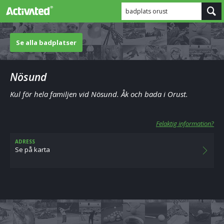
badplats orust
Se alla badplatser
Nösund
Kul för hela familjen vid Nösund. Åk och bada i Orust.
Felaktig information?
ADRESS
Se på karta