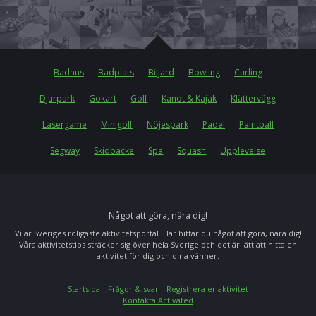
Badhus
Badplats
Biljard
Bowling
Curling
Djurpark
Gokart
Golf
Kanot & Kajak
Klättervägg
Lasergame
Minigolf
Nöjespark
Padel
Paintball
Segway
Skidbacke
Spa
Squash
Upplevelse
Något att göra, nära dig!
Vi är Sveriges roligaste aktivitetsportal. Här hittar du något att göra, nära dig!
Våra aktivitetstips sträcker sig över hela Sverige och det är lätt att hitta en
aktivitet för dig och dina vänner.
Startsida
Frågor & svar
Registrera er aktivitet
Kontakta Activated