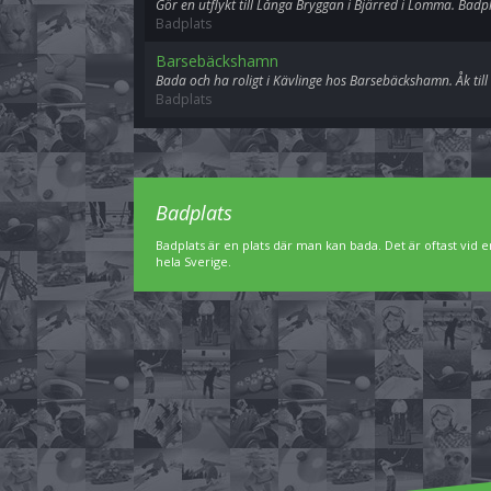
Gör en utflykt till Långa Bryggan i Bjärred i Lomma. Badp
Badplats
Barsebäckshamn
Bada och ha roligt i Kävlinge hos Barsebäckshamn. Åk till
Badplats
Badplats
Badplats är en plats där man kan bada. Det är oftast vid en
hela Sverige.