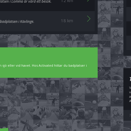
12 km
latsen i Lomma är värd ett besök.
18 km
 badplatsen i Kävlinge.
 sjö eller vid havet. Hos Activated hittar du badplatser i
V
v
a
A
T