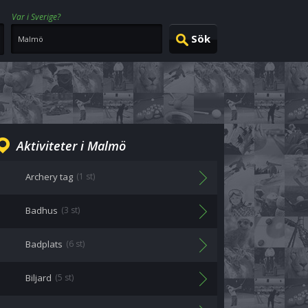
Var i Sverige?
Aktiviteter i Malmö
Archery tag
(1 st)
Badhus
(3 st)
Badplats
(6 st)
Biljard
(5 st)