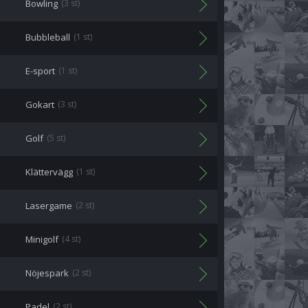
Bowling
(3 st)
Bubbleball
(1 st)
E-sport
(1 st)
Gokart
(3 st)
Golf
(5 st)
Klättervägg
(1 st)
Lasergame
(2 st)
Minigolf
(4 st)
Nöjespark
(2 st)
Padel
(2 st)