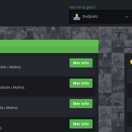
Vad vill du göra?
Badplats
Mer info
lats i Malmö.
Mer info
platsen i Malmö.
Mer info
ada i Malmö.
Mer info
ö.