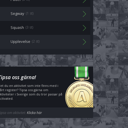
Segway
(1 st)
Squash
(3 st)
Upplevelse
(2 st)
Tipsa oss gärna!
et du en aktivitet som inte finns med i
årt register? Tipsa oss gärna om
ktiviteter i Sverige som du tror passar på
ctivated.
ipsa om aktivitet:
Klicka här