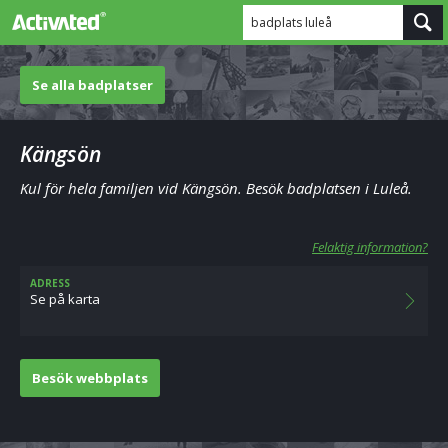
badplats luleå
Se alla badplatser
Kängsön
Kul för hela familjen vid Kängsön. Besök badplatsen i Luleå.
Felaktig information?
ADRESS
Se på karta
Besök webbplats