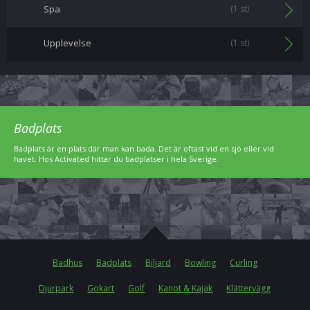
Spa
(1 st)
Upplevelse
(1 st)
Badplats
Badplats är en plats där man kan bada. Det är oftast vid en sjö eller vid
havet. Hos Activated hittar du badplatser i hela Sverige.
Badhus
Badplats
Biljard
Bowling
Curling
Djurpark
Gokart
Golf
Kanot & Kajak
Klättervägg