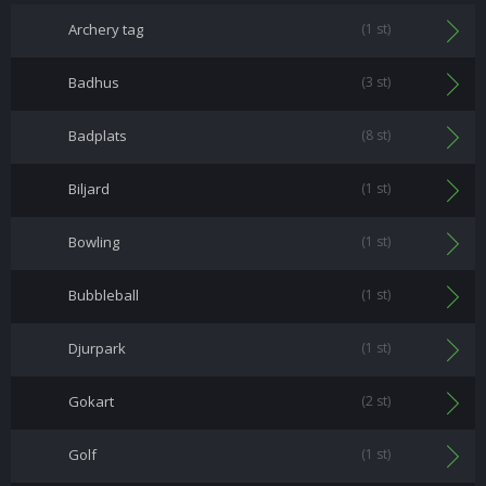
Archery tag
(1 st)
Badhus
(3 st)
Badplats
(8 st)
Biljard
(1 st)
Bowling
(1 st)
Bubbleball
(1 st)
Djurpark
(1 st)
Gokart
(2 st)
Golf
(1 st)