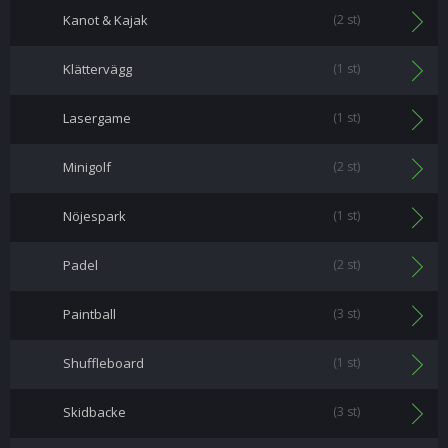
Kanot & Kajak
(2 st)
Klättervägg
(1 st)
Lasergame
(1 st)
Minigolf
(2 st)
Nöjespark
(1 st)
Padel
(2 st)
Paintball
(3 st)
Shuffleboard
(1 st)
Skidbacke
(3 st)