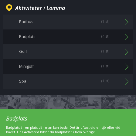
Aktiviteter i Lomma
Badhus
(1 st)
Badplats
(4 st)
Golf
(1 st)
Minigolf
(1 st)
Spa
(1 st)
Badplats
Badplats är en plats där man kan bada. Det är oftast vid en sjö eller vid
havet. Hos Activated hittar du badplatser i hela Sverige.