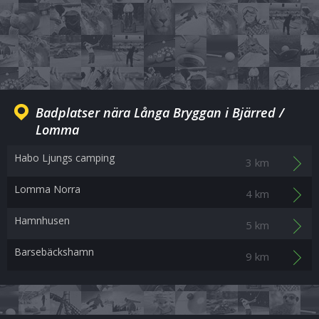
Badplatser nära Långa Bryggan i Bjärred /
Lomma
Habo Ljungs camping
3 km
Lomma Norra
4 km
Hamnhusen
5 km
Barsebäckshamn
9 km