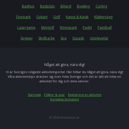
Badhus
Badplats
Biljard
Bowling
Curling
Djurpark
Gokart
Golf
Kanot & Kajak
Klättervägg
Lasergame
Minigolf
Nöjespark
Padel
Paintball
Segway
Skidbacke
Spa
Squash
Upplevelse
Något att göra, nära dig!
Vi är Sveriges roligaste aktivitetsportal. Här hittar du något att göra, nära dig!
Våra aktivitetstips sträcker sig över hela Sverige och det är lätt att hitta en
aktivitet för dig och dina vänner.
Startsida
Frågor & svar
Registrera er aktivitet
Kontakta Activated
© 2026 Activated.se