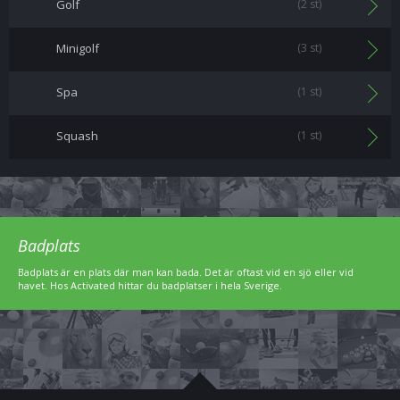
Golf
(2 st)
Minigolf
(3 st)
Spa
(1 st)
Squash
(1 st)
Badplats
Badplats är en plats där man kan bada. Det är oftast vid en sjö eller vid
havet. Hos Activated hittar du badplatser i hela Sverige.