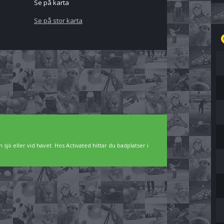
Se på karta
Se på stor karta
 sjö eller vid havet. Hos Activated hittar du badplatser i