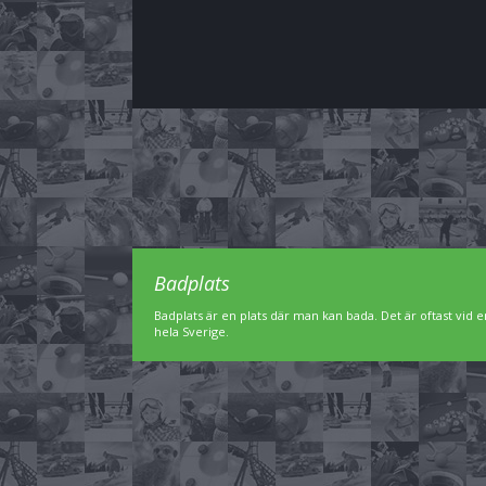
Badplats
Badplats är en plats där man kan bada. Det är oftast vid en
hela Sverige.