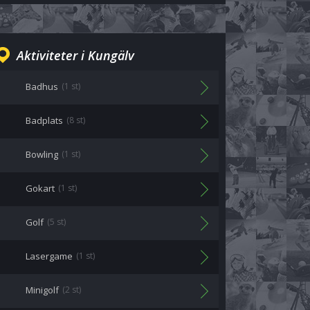
Aktiviteter i Kungälv
Badhus
(1 st)
Badplats
(8 st)
Bowling
(1 st)
Gokart
(1 st)
Golf
(5 st)
Lasergame
(1 st)
Minigolf
(2 st)