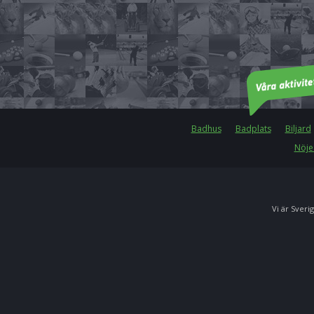
Badhus
Badplats
Biljard
Nöje
Vi är Sverig