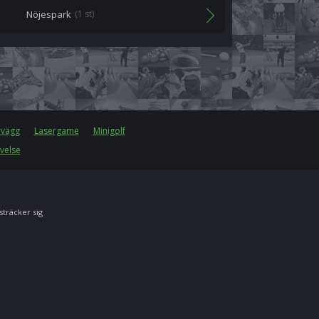
Nöjespark
(1 st)
rvägg
Lasergame
Minigolf
velse
 sträcker sig