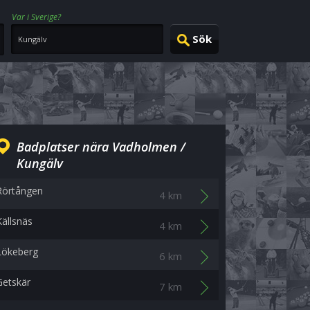
Var i Sverige?
Badplatser nära Vadholmen /
Kungälv
Rörtången
4 km
Källsnäs
4 km
Lökeberg
6 km
Getskär
7 km