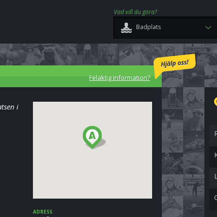
Vad vill du göra?
Badplats
Felaktig information?
tsen i
ADRESS