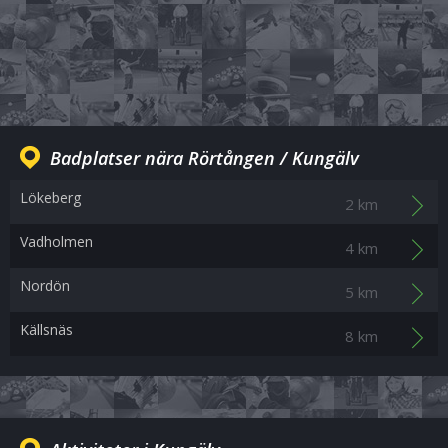
Badplatser nära Rörtången / Kungälv
Lökeberg
2 km
Vadholmen
4 km
Nordön
5 km
Källsnäs
8 km