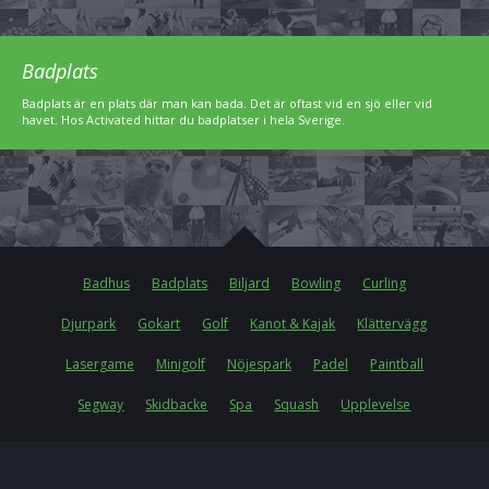
Badplats
Badplats är en plats där man kan bada. Det är oftast vid en sjö eller vid
havet. Hos Activated hittar du badplatser i hela Sverige.
Badhus
Badplats
Biljard
Bowling
Curling
Djurpark
Gokart
Golf
Kanot & Kajak
Klättervägg
Lasergame
Minigolf
Nöjespark
Padel
Paintball
Segway
Skidbacke
Spa
Squash
Upplevelse