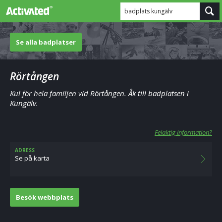
badplats kungälv
Se alla badplatser
Rörtången
Kul för hela familjen vid Rörtången. Åk till badplatsen i
Kungälv.
Felaktig information?
ADRESS
Se på karta
Besök webbplats