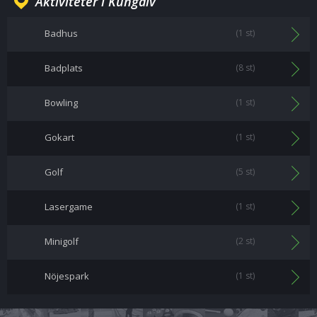
Aktiviteter i Kungälv
Badhus
(1 st)
Badplats
(8 st)
Bowling
(1 st)
Gokart
(1 st)
Golf
(5 st)
Lasergame
(1 st)
Minigolf
(2 st)
Nöjespark
(1 st)