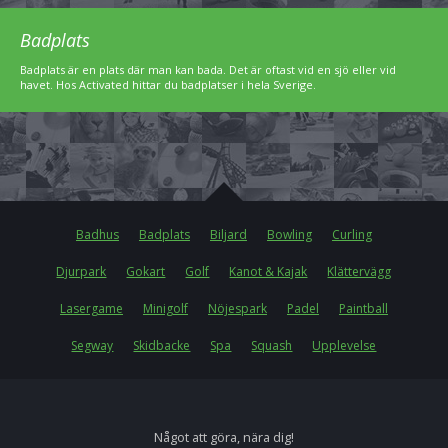
Badplats
Badplats är en plats där man kan bada. Det är oftast vid en sjö eller vid
havet. Hos Activated hittar du badplatser i hela Sverige.
Badhus
Badplats
Biljard
Bowling
Curling
Djurpark
Gokart
Golf
Kanot & Kajak
Klättervägg
Lasergame
Minigolf
Nöjespark
Padel
Paintball
Segway
Skidbacke
Spa
Squash
Upplevelse
Något att göra, nära dig!