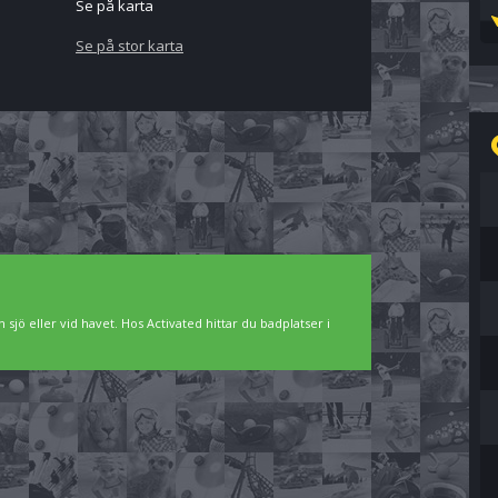
Se på karta
Se på stor karta
 sjö eller vid havet. Hos Activated hittar du badplatser i