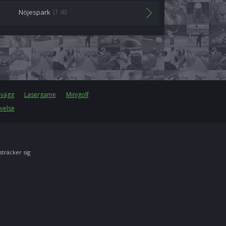
Nöjespark
(1 st)
rvägg
Lasergame
Minigolf
velse
 sträcker sig