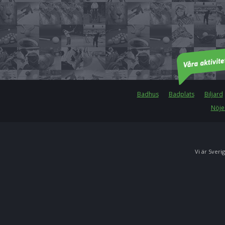
Badhus
Badplats
Biljard
Nöje
Vi är Sverig