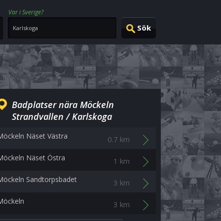
Var i Sverige?
Badplatser nära Möckeln
Strandvallen / Karlskoga
Möckeln Näset Västra
0.7 km
Möckeln Näset Östra
1 km
Möckeln Sandtorpsbadet
3 km
Möckeln
3 km