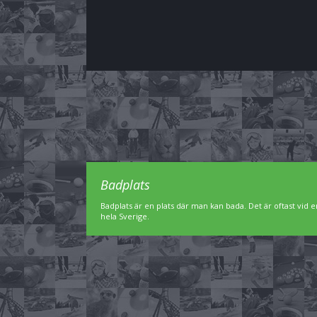
Badplats
Badplats är en plats där man kan bada. Det är oftast vid en
hela Sverige.