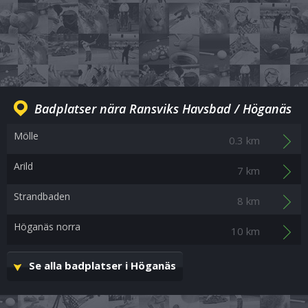
Badplatser nära Ransviks Havsbad / Höganäs
Mölle
0.3 km
Arild
7 km
Strandbaden
8 km
Höganäs norra
10 km
Se alla badplatser i Höganäs