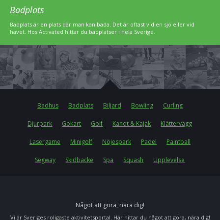
Badplats
Badplats är en plats där man kan bada. Det är oftast vid en sjö eller vid
havet. Hos Activated hittar du badplatser i hela Sverige.
Badhus
Badplats
Biljard
Bowling
Curling
Djurpark
Gokart
Golf
Kanot & Kajak
Klättervägg
Lasergame
Minigolf
Nöjespark
Padel
Paintball
Segway
Skidbacke
Spa
Squash
Upplevelse
Något att göra, nära dig!
Vi är Sveriges roligaste aktivitetsportal. Här hittar du något att göra, nära dig!