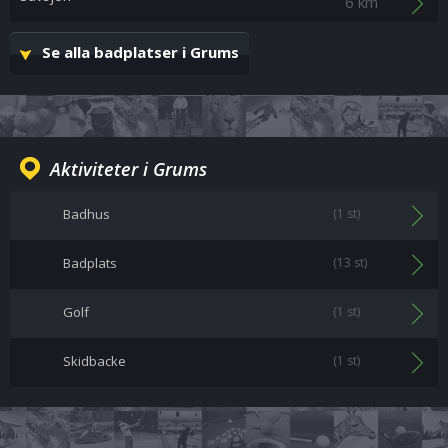
6 km
Se alla badplatser i Grums
Aktiviteter i Grums
Badhus
(1 st)
Badplats
(13 st)
Golf
(1 st)
Skidbacke
(1 st)