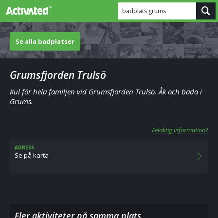
badplats grums
Se alla badplatser
Grumsfjorden Trulsö
Kul för hela familjen vid Grumsfjorden Trulsö. Åk och bada i
Grums.
Felaktig information?
ADRESS
Se på karta
Fler aktiviteter på samma plats