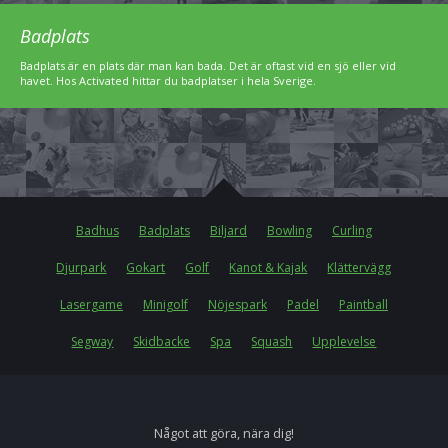
Badplats
Badplats är en plats där man kan bada. Det är oftast vid en sjö eller vid
havet. Hos Activated hittar du badplatser i hela Sverige.
Badhus
Badplats
Biljard
Bowling
Curling
Djurpark
Gokart
Golf
Kanot & Kajak
Klättervägg
Lasergame
Minigolf
Nöjespark
Padel
Paintball
Segway
Skidbacke
Spa
Squash
Upplevelse
Något att göra, nära dig!