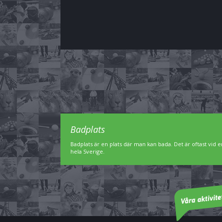
Badplats
Badplats är en plats där man kan bada. Det är oftast vid en
hela Sverige.