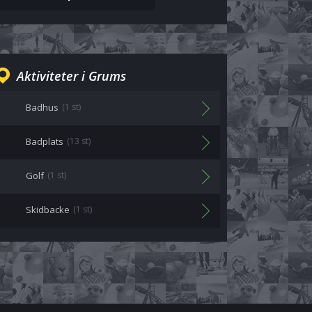
Aktiviteter i Grums
Badhus
(1 st)
Badplats
(13 st)
Golf
(1 st)
Skidbacke
(1 st)