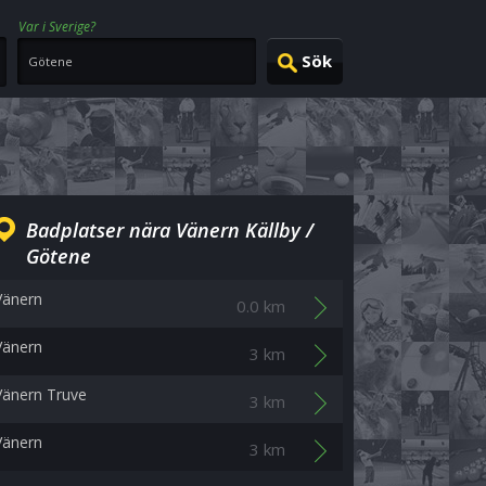
Var i Sverige?
Badplatser nära Vänern Källby /
Götene
Vänern
0.0 km
Vänern
3 km
Vänern Truve
3 km
Vänern
3 km