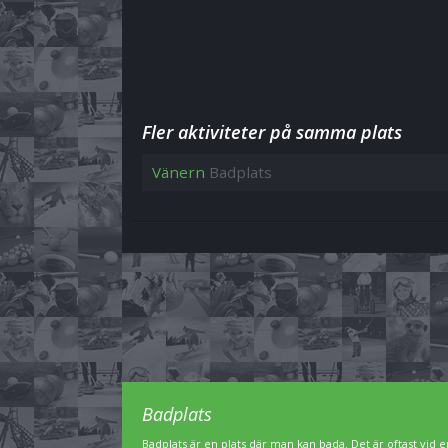
Fler aktiviteter på samma plats
Vänern
Badplats
Badplats
Badplats är en plats där man kan bada. Det är oftast vid en