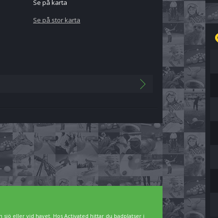
Se på karta
Se på stor karta
 sjö eller vid havet. Hos Activated hittar du badplatser i