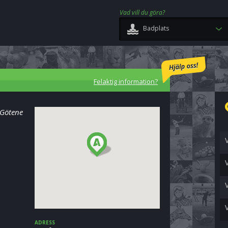
Vad vill du göra?
Badplats
Felaktig information?
 Götene
ADRESS