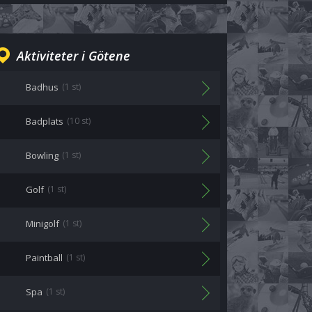
Aktiviteter i Götene
Badhus
(1 st)
Badplats
(10 st)
Bowling
(1 st)
Golf
(1 st)
Minigolf
(1 st)
Paintball
(1 st)
Spa
(1 st)