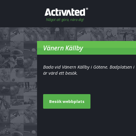
Vänern Källby
Bada vid Vänern Källby i Götene. Badplatsen i
är värd ett besök.
Besök webbplats