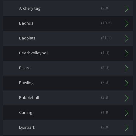
Archery tag
(2 st)
Badhus
(10 st)
Badplats
(31 st)
Beachvolleyboll
(1 st)
Biljard
(2 st)
Bowling
(7 st)
Bubbleball
(3 st)
Curling
(1 st)
Djurpark
(2 st)