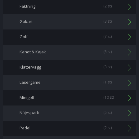
Fäktning
(2 st)
Gokart
(3 st)
Golf
(7 st)
Kanot & Kajak
(5 st)
Klättervägg
(3 st)
Lasergame
(1 st)
Minigolf
(10 st)
Nöjespark
(5 st)
Padel
(2 st)