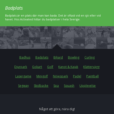
Badplats
Badplats är en plats där man kan bada. Det är oftast vid en sjö eller vid
havet. Hos Activated hittar du badplatser i hela Sverige.
Badhus
Badplats
Biljard
Bowling
Curling
Djurpark
Gokart
Golf
Kanot & Kajak
Klättervägg
Lasergame
Minigolf
Nöjespark
Padel
Paintball
Segway
Skidbacke
Spa
Squash
Upplevelse
Något att göra, nära dig!