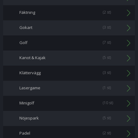
Fäktning
(2 st)
Gokart
(3 st)
Golf
(7 st)
Kanot & Kajak
(5 st)
Klättervägg
(3 st)
Lasergame
(1 st)
Minigolf
(10 st)
Nöjespark
(5 st)
Padel
(2 st)