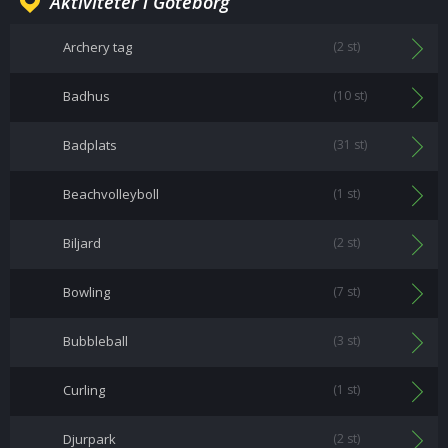
Aktiviteter i Göteborg
Archery tag
(2 st)
Badhus
(10 st)
Badplats
(31 st)
Beachvolleyboll
(1 st)
Biljard
(2 st)
Bowling
(7 st)
Bubbleball
(3 st)
Curling
(1 st)
Djurpark
(2 st)