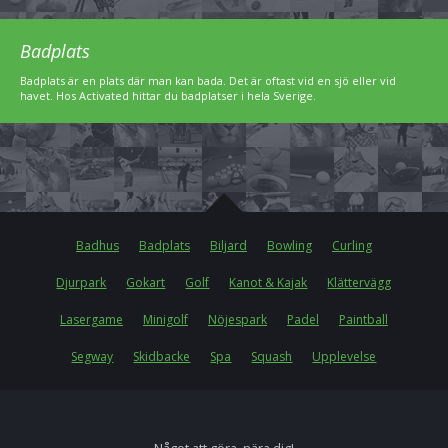
Badplats
Badplats är en plats där man kan bada. Det är oftast vid en sjö eller vid
havet. Hos Activated hittar du badplatser i hela Sverige.
Badhus
Badplats
Biljard
Bowling
Curling
Djurpark
Gokart
Golf
Kanot & Kajak
Klättervägg
Lasergame
Minigolf
Nöjespark
Padel
Paintball
Segway
Skidbacke
Spa
Squash
Upplevelse