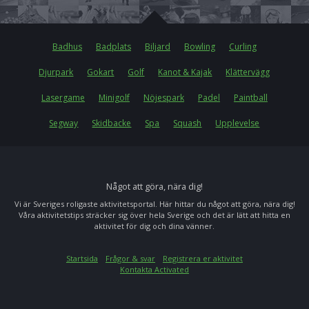
Badhus
Badplats
Biljard
Bowling
Curling
Djurpark
Gokart
Golf
Kanot & Kajak
Klättervägg
Lasergame
Minigolf
Nöjespark
Padel
Paintball
Segway
Skidbacke
Spa
Squash
Upplevelse
Något att göra, nära dig!
Vi är Sveriges roligaste aktivitetsportal. Här hittar du något att göra, nära dig!
Våra aktivitetstips sträcker sig över hela Sverige och det är lätt att hitta en
aktivitet för dig och dina vänner.
Startsida
Frågor & svar
Registrera er aktivitet
Kontakta Activated