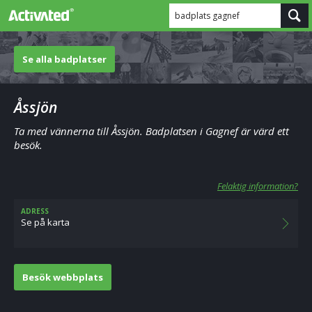
badplats gagnef
Se alla badplatser
Åssjön
Ta med vännerna till Åssjön. Badplatsen i Gagnef är värd ett
besök.
Felaktig information?
ADRESS
Se på karta
Besök webbplats