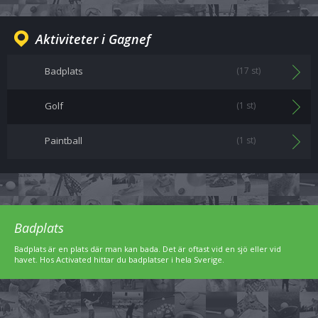
Aktiviteter i Gagnef
Badplats
(17 st)
Golf
(1 st)
Paintball
(1 st)
Badplats
Badplats är en plats där man kan bada. Det är oftast vid en sjö eller vid
havet. Hos Activated hittar du badplatser i hela Sverige.