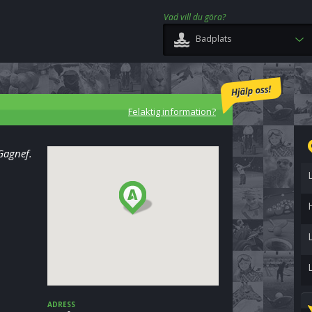
Vad vill du göra?
Badplats
Felaktig information?
 Gagnef.
ADRESS