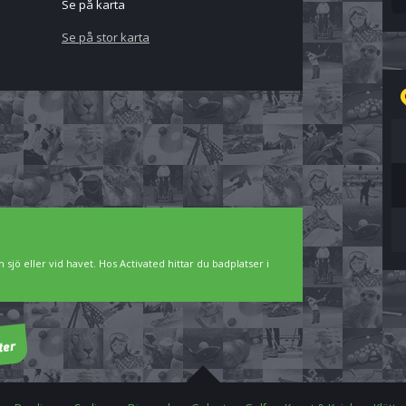
Se på karta
Se på stor karta
 sjö eller vid havet. Hos Activated hittar du badplatser i