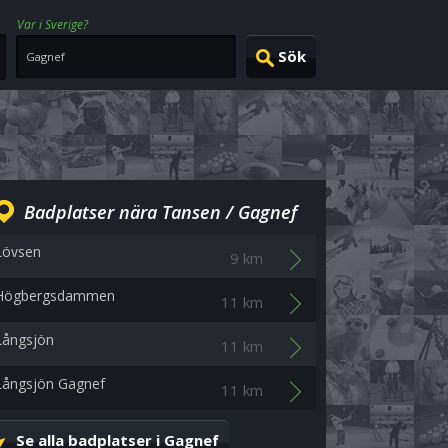
Var i Sverige?
Badplatser nära Tansen / Gagnef
Lövsen
9 km
Högbergsdammen
11 km
Långsjön
11 km
Långsjön Gagnef
11 km
Se alla badplatser i Gagnef