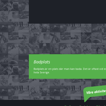
Badplats
Badplats är en plats där man kan bada. Det är oftast vid en
hela Sverige.