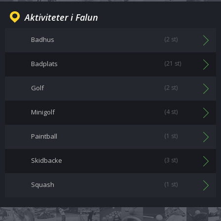
Aktiviteter i Falun
Badhus
(2 st)
Badplats
(21 st)
Golf
(2 st)
Minigolf
(4 st)
Paintball
(1 st)
Skidbacke
(3 st)
Squash
(1 st)