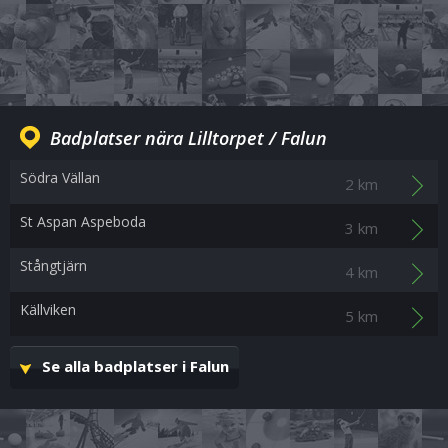
Badplatser nära Lilltorpet / Falun
Södra Vällan
2 km
St Aspan Aspeboda
3 km
Stångtjärn
4 km
Källviken
5 km
Se alla badplatser i Falun