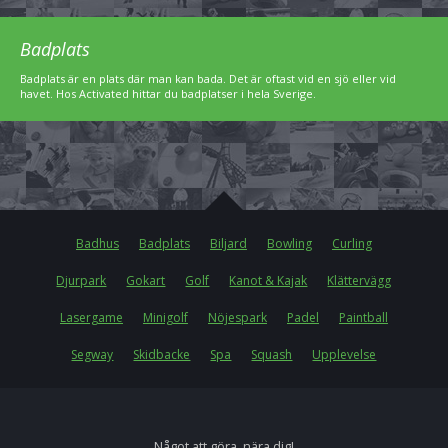
Badplats
Badplats är en plats där man kan bada. Det är oftast vid en sjö eller vid
havet. Hos Activated hittar du badplatser i hela Sverige.
Badhus
Badplats
Biljard
Bowling
Curling
Djurpark
Gokart
Golf
Kanot & Kajak
Klättervägg
Lasergame
Minigolf
Nöjespark
Padel
Paintball
Segway
Skidbacke
Spa
Squash
Upplevelse
Något att göra, nära dig!