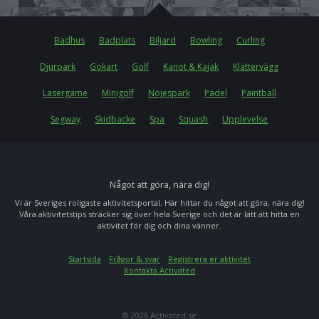
Badhus
Badplats
Biljard
Bowling
Curling
Djurpark
Gokart
Golf
Kanot & Kajak
Klättervägg
Lasergame
Minigolf
Nöjespark
Padel
Paintball
Segway
Skidbacke
Spa
Squash
Upplevelse
Något att göra, nära dig!
Vi är Sveriges roligaste aktivitetsportal. Här hittar du något att göra, nära dig!
Våra aktivitetstips sträcker sig över hela Sverige och det är lätt att hitta en
aktivitet för dig och dina vänner.
Startsida
Frågor & svar
Registrera er aktivitet
Kontakta Activated
© 2026 Activated.se