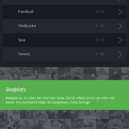
Paintball
(2 st)
Skidbacke
(1 st)
Spa
(1 st)
Tennis
(1 st)
Badplats
Badplats är en plats där man kan bada. Det är oftast vid en sjö eller vid
havet. Hos Activated hittar du badplatser i hela Sverige.