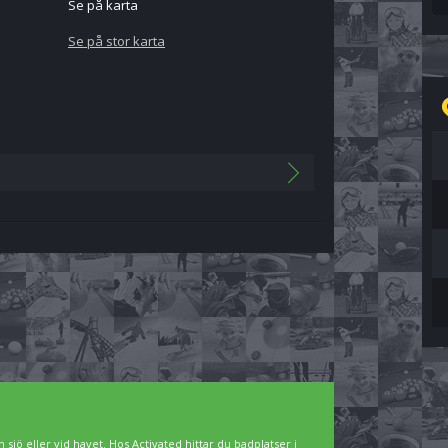
Se på karta
Se på stor karta
 sjö eller vid havet. Hos Activated hittar du badplatser i