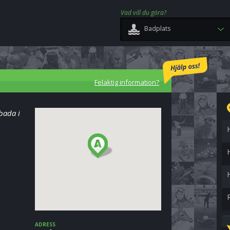
Vad vill du göra?
Badplats
Felaktig information?
bada i
ADRESS