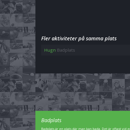
Fler aktiviteter på samma plats
Hugn
Badplats
Badplats
Badplats är en plats där man kan bada. Det är oftast vid en