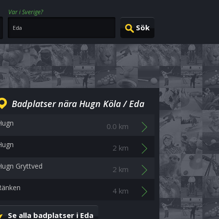
Var i Sverige?
Badplatser nära Hugn Köla / Eda
Hugn
0.0 km
Hugn
2 km
Hugn Gryttved
2 km
Ränken
4 km
Se alla badplatser i Eda