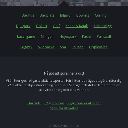
Badhus
Badplats
Biljard
Bowling
Curling
Djurpark
Gokart
Golf
Kanot & Kajak
Klättervägg
Lasergame
Minigolf
Nöjespark
Padel
Paintball
Segway
Skidbacke
Spa
Squash
Upplevelse
Något att göra, nära dig!
Vi är Sveriges roligaste aktivitetsportal. Här hittar du något att göra, nära dig!
Våra aktivitetstips sträcker sig över hela Sverige och det är lätt att hitta en
aktivitet för dig och dina vänner.
Startsida
Frågor & svar
Registrera er aktivitet
Kontakta Activated
© 2026 Activated.se