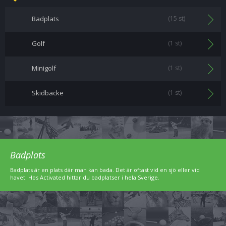
Badplats
(15 st)
Golf
(1 st)
Minigolf
(1 st)
Skidbacke
(1 st)
Badplats
Badplats är en plats där man kan bada. Det är oftast vid en sjö eller vid
havet. Hos Activated hittar du badplatser i hela Sverige.