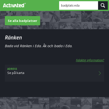
badplats eda
Se alla badplatser
Ränken
Bada vid Ränken i Eda. Åk och bada i Eda.
Felaktig information?
ADRESS
Se på karta