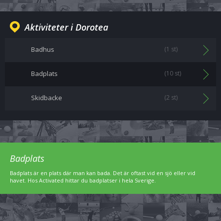
Aktiviteter i Dorotea
Badhus
(1 st)
Badplats
(10 st)
Skidbacke
(2 st)
Badplats
Badplats är en plats där man kan bada. Det är oftast vid en sjö eller vid
havet. Hos Activated hittar du badplatser i hela Sverige.