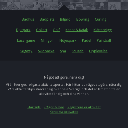
Badhus
Badplats
Biljard
Bowling
Curling
Djurpark
Gokart
Golf
Kanot & Kajak
Klättervägg
Lasergame
Minigolf
Nöjespark
Padel
Paintball
Segway
Skidbacke
Spa
Squash
Upplevelse
Något att göra, nära dig!
Vi är Sveriges roligaste aktivitetsportal. Här hittar du något att göra, nära dig!
Våra aktivitetstips sträcker sig över hela Sverige och det är lätt att hitta en
aktivitet för dig och dina vänner.
Startsida
Frågor & svar
Registrera er aktivitet
Kontakta Activated