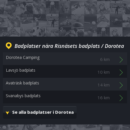
Badplatser nära Risnäsets badplats / Dorotea
Dorotea Camping
6 km
Lavsjö badplats
10 km
Avaträsk badplats
14 km
Svanabys badplats
16 km
Se alla badplatser i Dorotea