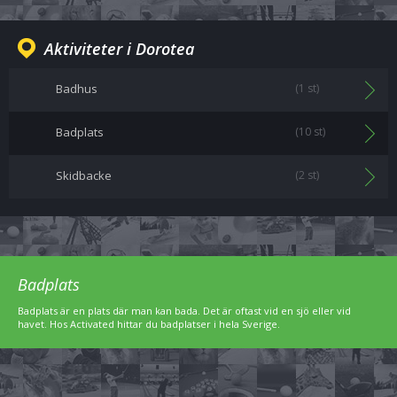
Aktiviteter i Dorotea
Badhus
(1 st)
Badplats
(10 st)
Skidbacke
(2 st)
Badplats
Badplats är en plats där man kan bada. Det är oftast vid en sjö eller vid
havet. Hos Activated hittar du badplatser i hela Sverige.