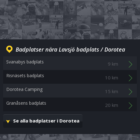
Badplatser nära Lavsjö badplats / Dorotea
Svanabys badplats
9 km
Risnäsets badplats
10 km
Dorotea Camping
15 km
Granåsens badplats
20 km
Se alla badplatser i Dorotea