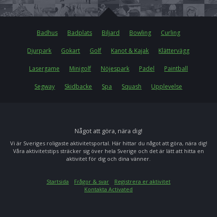
Badhus
Badplats
Biljard
Bowling
Curling
Djurpark
Gokart
Golf
Kanot & Kajak
Klättervägg
Lasergame
Minigolf
Nöjespark
Padel
Paintball
Segway
Skidbacke
Spa
Squash
Upplevelse
Något att göra, nära dig!
Vi är Sveriges roligaste aktivitetsportal. Här hittar du något att göra, nära dig!
Våra aktivitetstips sträcker sig över hela Sverige och det är lätt att hitta en
aktivitet för dig och dina vänner.
Startsida
Frågor & svar
Registrera er aktivitet
Kontakta Activated