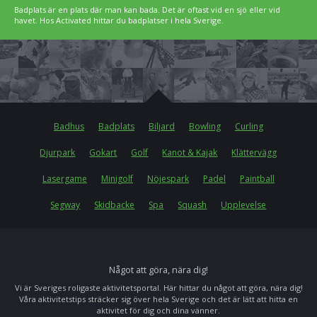
Badplats är en plats där man kan bada. Det är oftast vid en sjö eller vid
havet. Hos Activated hittar du badplatser i hela Sverige.
Badhus
Badplats
Biljard
Bowling
Curling
Djurpark
Gokart
Golf
Kanot & Kajak
Klättervägg
Lasergame
Minigolf
Nöjespark
Padel
Paintball
Segway
Skidbacke
Spa
Squash
Upplevelse
Något att göra, nära dig!
Vi är Sveriges roligaste aktivitetsportal. Här hittar du något att göra, nära dig!
Våra aktivitetstips sträcker sig över hela Sverige och det är lätt att hitta en
aktivitet för dig och dina vänner.