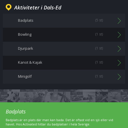
Aktiviteter i Dals-Ed
Badplats
(5 st)
Bowling
(1 st)
Djurpark
(1 st)
Kanot & Kajak
(1 st)
Minigolf
(1 st)
Badplats
Badplats är en plats där man kan bada. Det är oftast vid en sjö eller vid
havet. Hos Activated hittar du badplatser i hela Sverige.