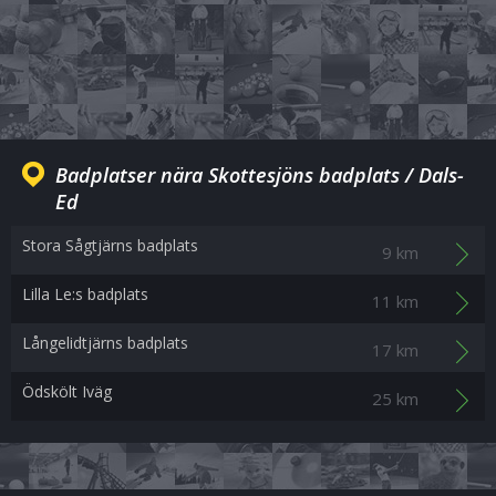
Badplatser nära Skottesjöns badplats / Dals-
Ed
Stora Sågtjärns badplats
9 km
Lilla Le:s badplats
11 km
Långelidtjärns badplats
17 km
Ödskölt Iväg
25 km