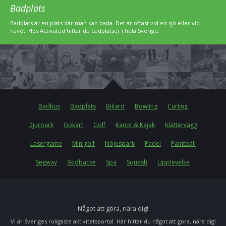
Badplats
Badplats är en plats där man kan bada. Det är oftast vid en sjö eller vid
havet. Hos Activated hittar du badplatser i hela Sverige.
Badhus
Badplats
Biljard
Bowling
Curling
Djurpark
Gokart
Golf
Kanot & Kajak
Klättervägg
Lasergame
Minigolf
Nöjespark
Padel
Paintball
Segway
Skidbacke
Spa
Squash
Upplevelse
Något att göra, nära dig!
Vi är Sveriges roligaste aktivitetsportal. Här hittar du något att göra, nära dig!