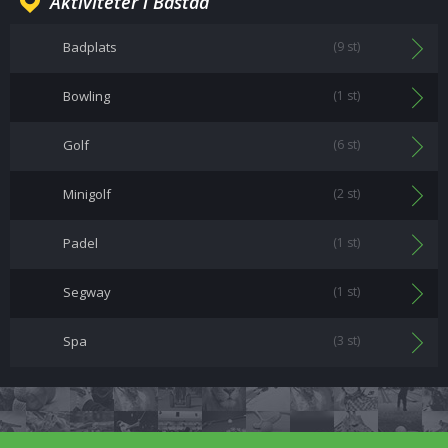
Aktiviteter i Båstad
Badplats
(9 st)
Bowling
(1 st)
Golf
(6 st)
Minigolf
(2 st)
Padel
(1 st)
Segway
(1 st)
Spa
(3 st)