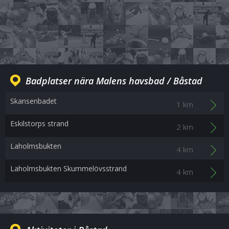
Badplatser nära Malens havsbad / Båstad
Skansenbadet
1 km
Eskilstorps strand
2 km
Laholmsbukten
4 km
Laholmsbukten Skummelövsstrand
4 km