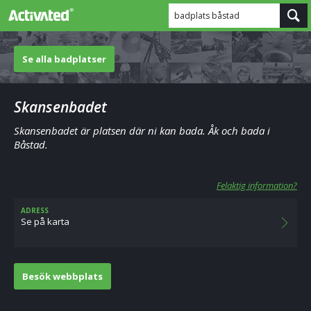
badplats båstad
Se alla badplatser
Skansenbadet
Skansenbadet är platsen där ni kan bada. Åk och bada i
Båstad.
Felaktig information?
ADRESS
Se på karta
Besök webbplats