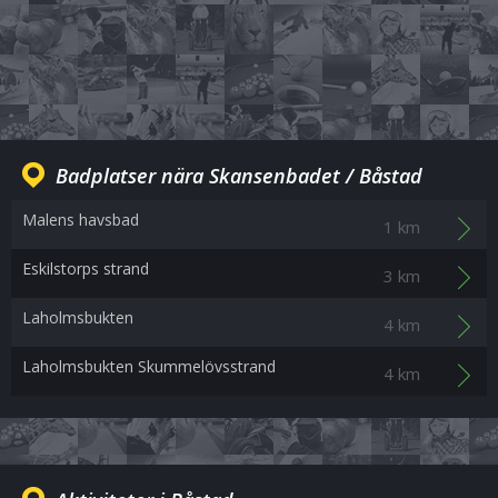
Badplatser nära Skansenbadet / Båstad
Malens havsbad
1 km
Eskilstorps strand
3 km
Laholmsbukten
4 km
Laholmsbukten Skummelövsstrand
4 km