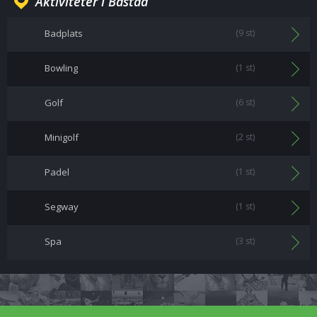
Aktiviteter i Båstad
Badplats
(9 st)
Bowling
(1 st)
Golf
(6 st)
Minigolf
(2 st)
Padel
(1 st)
Segway
(1 st)
Spa
(3 st)