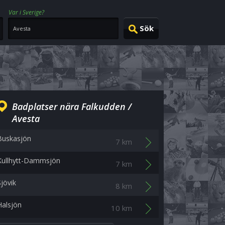
Var i Sverige?
Badplatser nära Falkudden /
Avesta
Buskasjön
7 km
Kullhytt-Dammsjön
7 km
Sjövik
8 km
Halsjön
10 km