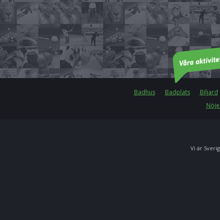
Badhus
Badplats
Biljard
Nöje
Vi är Sverig