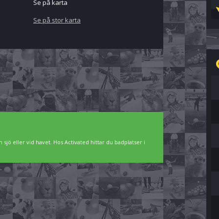
Se på karta
Se på stor karta
 sjö eller vid havet. Hos Activated hittar du badplatser i