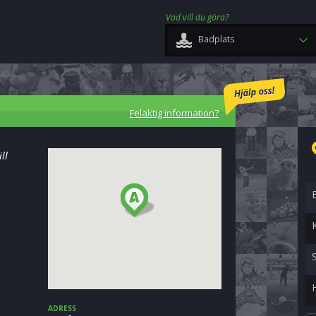
Vad vill du göra?
Badplats
Felaktig information?
ll
ADRESS