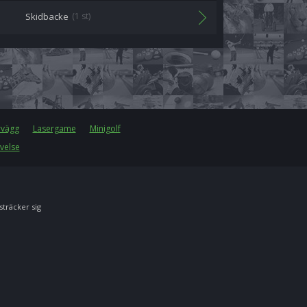
Skidbacke
(1 st)
rvägg
Lasergame
Minigolf
velse
 sträcker sig