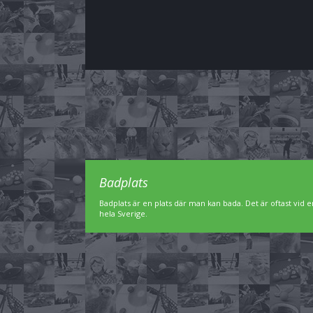
Badplats
Badplats är en plats där man kan bada. Det är oftast vid en
hela Sverige.