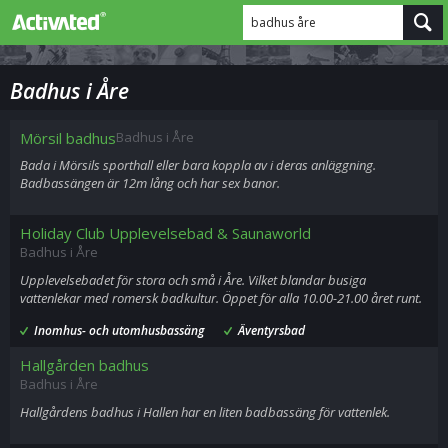
badhus åre
Badhus i Åre
Mörsil badhus
Badhus i Åre
Bada i Mörsils sporthall eller bara koppla av i deras anläggning.
Badbassängen är 12m lång och har sex banor.
Holiday Club Upplevelsebad & Saunaworld
Badhus i Åre
Upplevelsebadet för stora och små i Åre. Vilket blandar busiga
vattenlekar med romersk badkultur. Öppet för alla 10.00-21.00 året runt.
Inomhus- och utomhusbassäng
Äventyrsbad
Hallgården badhus
Badhus i Åre
Hallgårdens badhus i Hallen har en liten badbassäng för vattenlek.