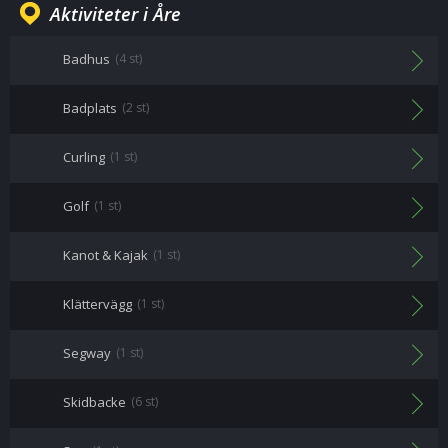
Aktiviteter i Åre
Badhus
(4 st)
Badplats
(2 st)
Curling
(1 st)
Golf
(1 st)
Kanot & Kajak
(1 st)
Klättervägg
(1 st)
Segway
(1 st)
Skidbacke
(6 st)