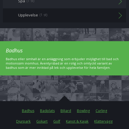
Spa
(1 st)
Upplevelse
(1 st)
Badhus
Badhus eller simhall är en anläggning som erbjuder möjlighet till bad och
motionssim inomhus. Äventyrsbad är en rolig och omtyckt variant av
badhus som är mer inriktad på lek och upplevelse för hela familjen.
Badhus
Badplats
Biljard
Bowling
Curling
Djurpark
Gokart
Golf
Kanot & Kajak
Klättervägg