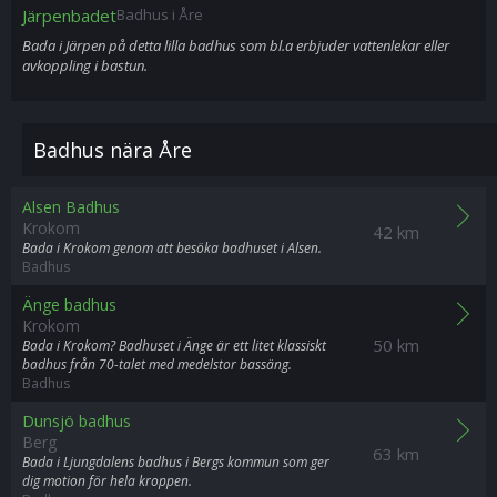
Järpenbadet
Badhus i Åre
Bada i Järpen på detta lilla badhus som bl.a erbjuder vattenlekar eller
avkoppling i bastun.
Badhus nära Åre
Alsen Badhus
Krokom
42 km
Bada i Krokom genom att besöka badhuset i Alsen.
Badhus
Änge badhus
Krokom
50 km
Bada i Krokom? Badhuset i Änge är ett litet klassiskt
badhus från 70-talet med medelstor bassäng.
Badhus
Dunsjö badhus
Berg
63 km
Bada i Ljungdalens badhus i Bergs kommun som ger
dig motion för hela kroppen.