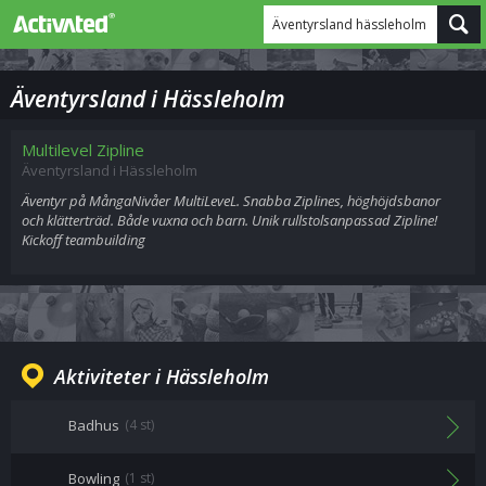
Äventyrsland hässleholm
Äventyrsland i Hässleholm
Multilevel Zipline
Äventyrsland i Hässleholm
Äventyr på MångaNivåer MultiLeveL. Snabba Ziplines, höghöjdsbanor
och klätterträd. Både vuxna och barn. Unik rullstolsanpassad Zipline!
Kickoff teambuilding
Aktiviteter i Hässleholm
Badhus
(4 st)
Bowling
(1 st)