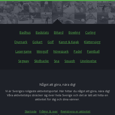
Badhus
Badplats
Biljard
Bowling
Curling
Djurpark
Gokart
Golf
Kanot & Kajak
Klättervägg
Lasergame
Minigolf
Nöjespark
Padel
Paintball
Segway
Skidbacke
Spa
Squash
Upplevelse
Något att göra, nära dig!
Vi är Sveriges roligaste aktivitetsportal. Här hittar du något att göra, nära dig!
Våra aktivitetstips sträcker sig över hela Sverige och det är lätt att hitta en
aktivitet för dig och dina vänner.
Startsida
Frågor & svar
Registrera er aktivitet