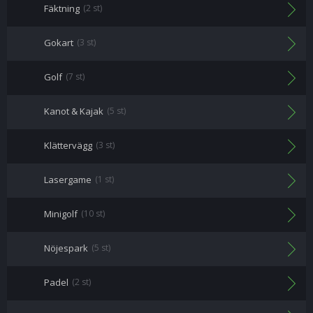
Fäktning
(2 st)
Gokart
(3 st)
Golf
(7 st)
Kanot & Kajak
(5 st)
Klättervägg
(3 st)
Lasergame
(1 st)
Minigolf
(10 st)
Nöjespark
(5 st)
Padel
(2 st)