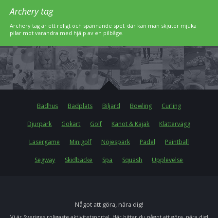
Archery tag
Archery tag är ett roligt och spännande spel, där kan man skjuter mjuka
pilar mot varandra med hjälp av en pilbåge.
Badhus
Badplats
Biljard
Bowling
Curling
Djurpark
Gokart
Golf
Kanot & Kajak
Klättervägg
Lasergame
Minigolf
Nöjespark
Padel
Paintball
Segway
Skidbacke
Spa
Squash
Upplevelse
Något att göra, nära dig!
Vi är Sveriges roligaste aktivitetsportal. Här hittar du något att göra, nära dig!