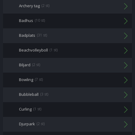
Archery tag
(2 st)
Badhus
(10 st)
Badplats
(31 st)
Beachvolleyboll
(1 st)
Biljard
(2 st)
Bowling
(7 st)
Bubbleball
(3 st)
Curling
(1 st)
Djurpark
(2 st)