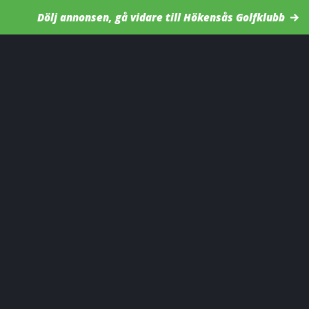
Dölj annonsen, gå vidare till Hökensås Golfklubb