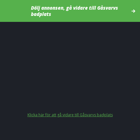
Dölj annonsen, gå vidare till Gåsvarvs
badplats
Klicka här för att gå vidare till Gåsvarvs badplats